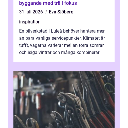
byggande med trä i fokus
31 juli 2026
Eva Sjöberg
inspiration
En bilverkstad i Luleå behöver hantera mer
än bara vanliga servicepunkter. Klimatet är
tufft, vägarna varierar mellan torra somrar
och isiga vintrar och många kombinerar
vardagskörning med långa resor...