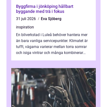
Byggfirma i jönköping hållbart
byggande med trä i fokus
31 juli 2026
Eva Sjöberg
inspiration
En bilverkstad i Luleå behöver hantera mer
än bara vanliga servicepunkter. Klimatet är
tufft, vägarna varierar mellan torra somrar
och isiga vintrar och många kombinerar
vardagskörning med långa resor...