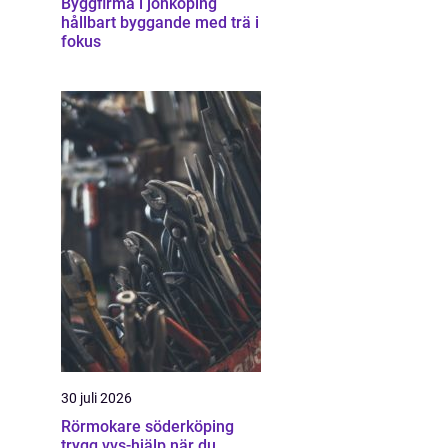
Byggfirma i jönköping
hållbart byggande med trä i
fokus
30 juli 2026
Rörmokare söderköping
trygg vvs-hjälp när du