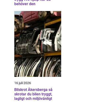
behöver den
16 juli 2026
Bilskrot Åkersberga så
skrotar du bilen tryggt,
lagligt och miljövänligt