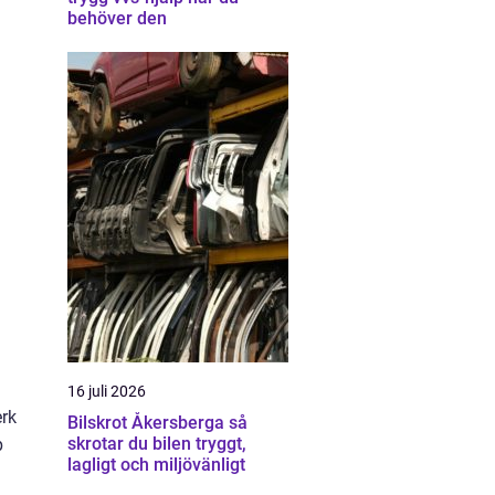
behöver den
16 juli 2026
erk
Bilskrot Åkersberga så
skrotar du bilen tryggt,
p
lagligt och miljövänligt