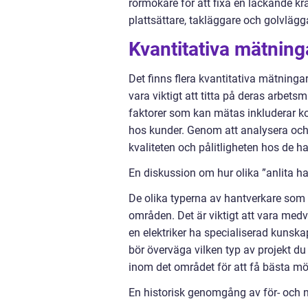
rörmokare för att fixa en läckande kr
plattsättare, takläggare och golvlägg
Kvantitativa mätning
Det finns flera kvantitativa mätning
vara viktigt att titta på deras arbet
faktorer som kan mätas inkluderar ko
hos kunder. Genom att analysera och 
kvaliteten och pålitligheten hos de ha
En diskussion om hur olika ”anlita ha
De olika typerna av hantverkare som 
områden. Det är viktigt att vara medve
en elektriker ha specialiserad kunsk
bör överväga vilken typ av projekt d
inom det området för att få bästa möj
En historisk genomgång av för- och n