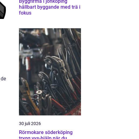
Byggfirma i jönköping
hållbart byggande med trä i
fokus
 de
30 juli 2026
Rörmokare söderköping
trygg vvs-hjälp när du