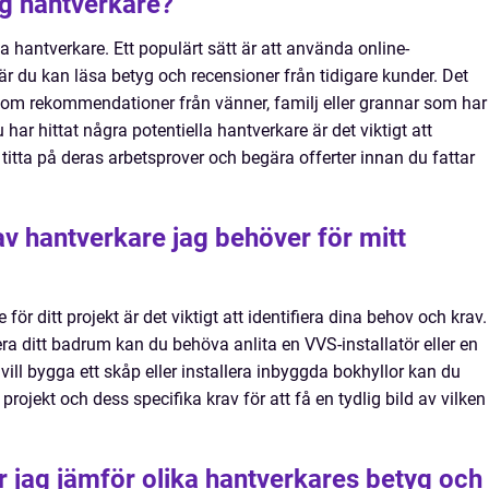
lig hantverkare?
liga hantverkare. Ett populärt sätt är att använda online-
r du kan läsa betyg och recensioner från tidigare kunder. Det
 om rekommendationer från vänner, familj eller grannar som har
 har hittat några potentiella hantverkare är det viktigt att
itta på deras arbetsprover och begära offerter innan du fattar
 av hantverkare jag behöver för mitt
 för ditt projekt är det viktigt att identifiera dina behov och krav.
ra ditt badrum kan du behöva anlita en VVS-installatör eller en
ll bygga ett skåp eller installera inbyggda bokhyllor kan du
projekt och dess specifika krav för att få en tydlig bild av vilken
är jag jämför olika hantverkares betyg och