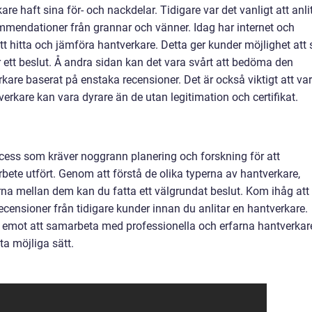
re haft sina för- och nackdelar. Tidigare var det vanligt att anli
mmendationer från grannar och vänner. Idag har internet och
 att hitta och jämföra hantverkare. Detta ger kunder möjlighet att 
 ett beslut. Å andra sidan kan det vara svårt att bedöma den
are baserat på enstaka recensioner. Det är också viktigt att va
rkare kan vara dyrare än de utan legitimation och certifikat.
rocess som kräver noggrann planering och forskning för att
arbete utfört. Genom att förstå de olika typerna av hantverkare,
rna mellan dem kan du fatta ett välgrundat beslut. Kom ihåg att
 recensioner från tidigare kunder innan du anlitar en hantverkare.
m emot att samarbeta med professionella och erfarna hantverkar
ta möjliga sätt.