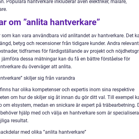
an. Populära hantverkare inkluderar även elektriker, målare,
are.
ar om ”anlita hantverkare”
ar som kan vara användbara vid anlitandet av hantverkare. Det k
smängd, betyg och recensioner från tidigare kunder. Andra relevan
stnader, tidframes för färdigställande av projekt och nöjdhetsg
jämföra dessa mätningar kan du få en bättre förståelse för
ntverkare du överväger att anlita.
ntverkare” skiljer sig från varandra
finns har olika kompetenser och expertis inom sina respektive
ten om hur de skiljer sig åt innan du gör ditt val. Till exempel k
ap om elsystem, medan en snickare är expert på träbearbetning. 
u behöver hjälp med och välja en hantverkare som är specialiser
liga resultat.
ackdelar med olika ”anlita hantverkare”