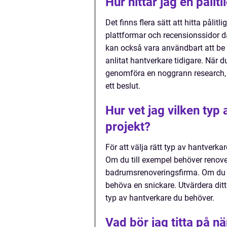
Hur hittar jag en pålit
Det finns flera sätt att hitta pålit
plattformar och recensionssidor dä
kan också vara användbart att be
anlitat hantverkare tidigare. När du
genomföra en noggrann research, t
ett beslut.
Hur vet jag vilken typ
projekt?
För att välja rätt typ av hantverkare
Om du till exempel behöver renove
badrumsrenoveringsfirma. Om du vi
behöva en snickare. Utvärdera ditt 
typ av hantverkare du behöver.
Vad bör jag titta på n