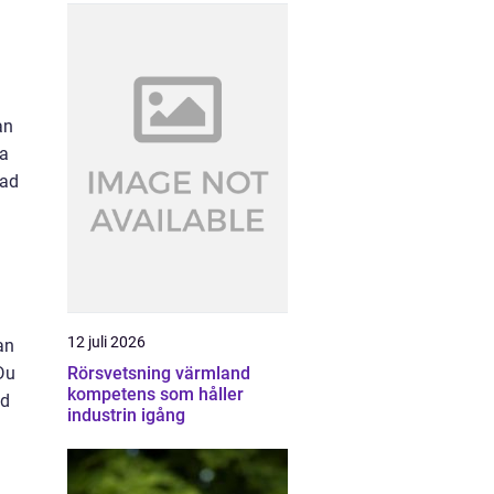
an
ta
rad
12 juli 2026
an
Du
Rörsvetsning värmland
kompetens som håller
ad
industrin igång