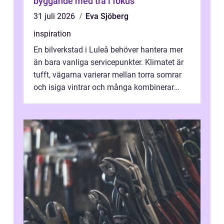
byggande med trä i fokus
31 juli 2026
Eva Sjöberg
inspiration
En bilverkstad i Luleå behöver hantera mer
än bara vanliga servicepunkter. Klimatet är
tufft, vägarna varierar mellan torra somrar
och isiga vintrar och många kombinerar
vardagskörning med långa resor...