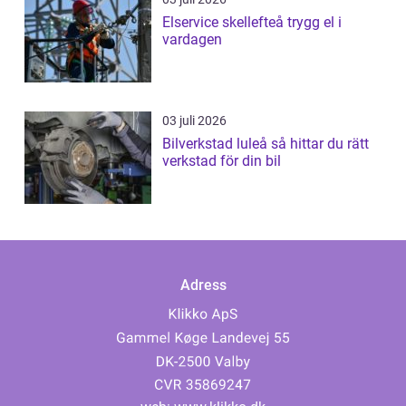
Elservice skellefteå trygg el i
vardagen
03 juli 2026
Bilverkstad luleå så hittar du rätt
verkstad för din bil
Adress