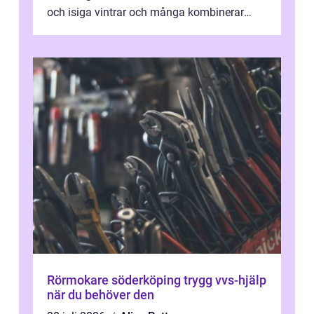
och isiga vintrar och många kombinerar
vardagskörning med långa resor...
Rörmokare söderköping trygg vvs-hjälp
när du behöver den