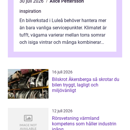
30 juli 2026
Alice Pettersson
inspiration
En bilverkstad i Luleå behöver hantera mer
än bara vanliga servicepunkter. Klimatet är
tufft, vägarna varierar mellan torra somrar
och isiga vintrar och många kombinerar
vardagskörning med långa resor...
16 juli 2026
Bilskrot Åkersberga så skrotar du
bilen tryggt, lagligt och
miljövänligt
12 juli 2026
Rörsvetsning värmland
kompetens som håller industrin
igång