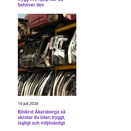
behöver den
16 juli 2026
Bilskrot Åkersberga så
skrotar du bilen tryggt,
lagligt och miljövänligt