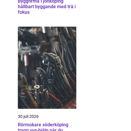
Byggfirma i jönköping
hållbart byggande med trä i
fokus
30 juli 2026
Rörmokare söderköping
trygg vvs-hjälp när du