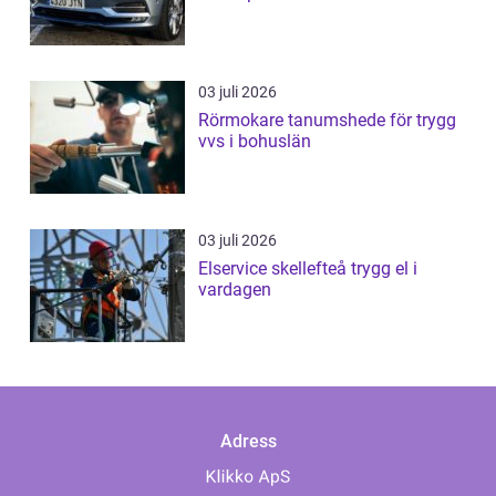
03 juli 2026
Rörmokare tanumshede för trygg
vvs i bohuslän
03 juli 2026
Elservice skellefteå trygg el i
vardagen
Adress