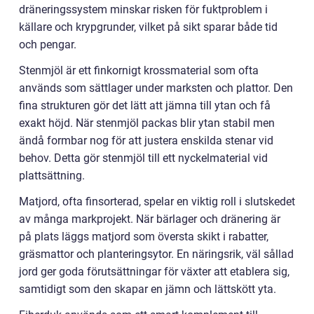
dräneringssystem minskar risken för fuktproblem i
källare och krypgrunder, vilket på sikt sparar både tid
och pengar.
Stenmjöl är ett finkornigt krossmaterial som ofta
används som sättlager under marksten och plattor. Den
fina strukturen gör det lätt att jämna till ytan och få
exakt höjd. När stenmjöl packas blir ytan stabil men
ändå formbar nog för att justera enskilda stenar vid
behov. Detta gör stenmjöl till ett nyckelmaterial vid
plattsättning.
Matjord, ofta finsorterad, spelar en viktig roll i slutskedet
av många markprojekt. När bärlager och dränering är
på plats läggs matjord som översta skikt i rabatter,
gräsmattor och planteringsytor. En näringsrik, väl sållad
jord ger goda förutsättningar för växter att etablera sig,
samtidigt som den skapar en jämn och lättskött yta.