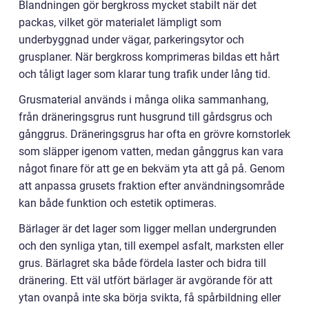
Blandningen gör bergkross mycket stabilt när det
packas, vilket gör materialet lämpligt som
underbyggnad under vägar, parkeringsytor och
grusplaner. När bergkross komprimeras bildas ett hårt
och tåligt lager som klarar tung trafik under lång tid.
Grusmaterial används i många olika sammanhang,
från dräneringsgrus runt husgrund till gårdsgrus och
gånggrus. Dräneringsgrus har ofta en grövre kornstorlek
som släpper igenom vatten, medan gånggrus kan vara
något finare för att ge en bekväm yta att gå på. Genom
att anpassa grusets fraktion efter användningsområde
kan både funktion och estetik optimeras.
Bärlager är det lager som ligger mellan undergrunden
och den synliga ytan, till exempel asfalt, marksten eller
grus. Bärlagret ska både fördela laster och bidra till
dränering. Ett väl utfört bärlager är avgörande för att
ytan ovanpå inte ska börja svikta, få spårbildning eller