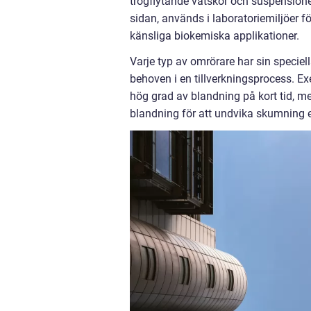
trögflytande vätskor och suspension
sidan, används i laboratoriemiljöer f
känsliga biokemiska applikationer.
Varje typ av omrörare har sin speciel
behoven i en tillverkningsprocess. 
hög grad av blandning på kort tid, 
blandning för att undvika skumning e