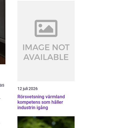
tas
12 juli 2026
Rörsvetsning värmland
r
kompetens som håller
industrin igång