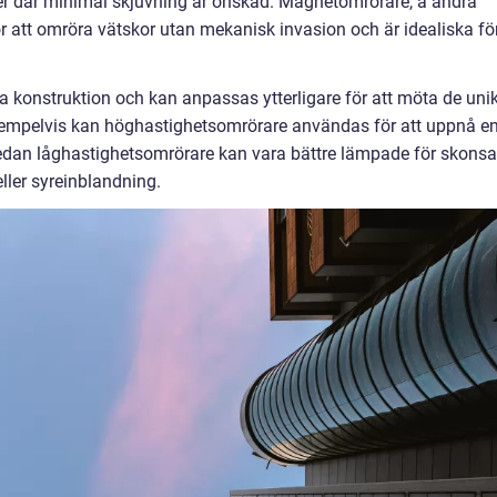
er där minimal skjuvning är önskad. Magnetomrörare, å andra
ör att omröra vätskor utan mekanisk invasion och är idealiska fö
la konstruktion och kan anpassas ytterligare för att möta de uni
Exempelvis kan höghastighetsomrörare användas för att uppnå e
medan låghastighetsomrörare kan vara bättre lämpade för skons
ller syreinblandning.