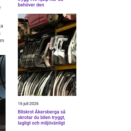
behöver den
r
ka
n
am
16 juli 2026
Bilskrot Åkersberga så
skrotar du bilen tryggt,
lagligt och miljövänligt