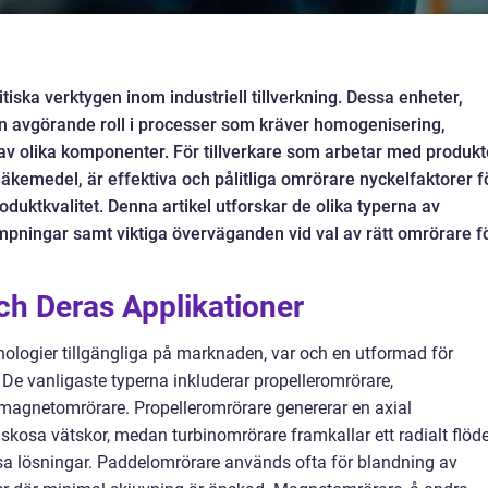
itiska verktygen inom industriell tillverkning. Dessa enheter,
n avgörande roll i processer som kräver homogenisering,
 av olika komponenter. För tillverkare som arbetar med produkt
läkemedel, är effektiva och pålitliga omrörare nyckelfaktorer f
duktkvalitet. Denna artikel utforskar de olika typerna av
ämpningar samt viktiga överväganden vid val av rätt omrörare f
ch Deras Applikationer
ologier tillgängliga på marknaden, var och en utformad för
 De vanligaste typerna inkluderar propelleromrörare,
magnetomrörare. Propelleromrörare genererar en axial
iskosa vätskor, medan turbinomrörare framkallar ett radialt flöde
kosa lösningar. Paddelomrörare används ofta för blandning av