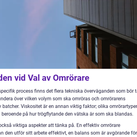
en vid Val av Omrörare
specifik process finns det flera tekniska överväganden som bör 
fundera över vilken volym som ska omröras och omrörarens
 batcher. Viskositet är en annan viktig faktor; olika omrörartype
 beroende på hur trögflytande den vätska är som ska blandas.
 också viktiga aspekter att tänka på. En effektiv omrörare
en utför sitt arbete effektivt, en balans som är avgörande för