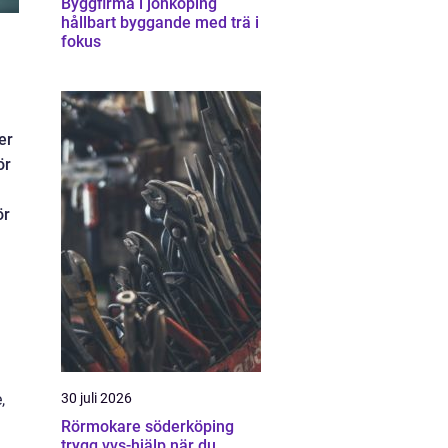
Byggfirma i jönköping
hållbart byggande med trä i
fokus
er
ör
ör
,
30 juli 2026
Rörmokare söderköping
trygg vvs-hjälp när du