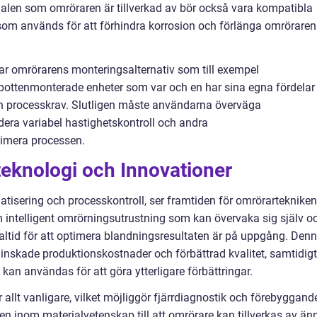
rialen som omröraren är tillverkad av bör också vara kompatibla
 som används för att förhindra korrosion och förlänga omröraren
rar omrörarens monteringsalternativ som till exempel
bottenmonterade enheter som var och en har sina egna fördelar
h processkrav. Slutligen måste användarna överväga
dera variabel hastighetskontroll och andra
timera processen.
eknologi och Innovationer
tisering och processkontroll, ser framtiden för omrörartekniken
 intelligent omrörningsutrustning som kan övervaka sig själv o
ealtid för att optimera blandningsresultaten är på uppgång. Den
 minskade produktionskostnader och förbättrad kvalitet, samtidigt
kan användas för att göra ytterligare förbättringar.
 allt vanligare, vilket möjliggör fjärrdiagnostik och förebyggand
en inom materialvetenskap till att omrörare kan tillverkas av än