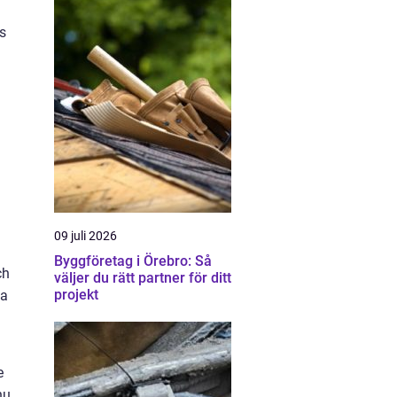
s
09 juli 2026
Byggföretag i Örebro: Så
ch
väljer du rätt partner för ditt
projekt
na
e
nu