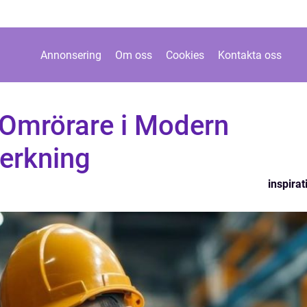
Annonsering
Om oss
Cookies
Kontakta oss
 Omrörare i Modern
lverkning
inspirat