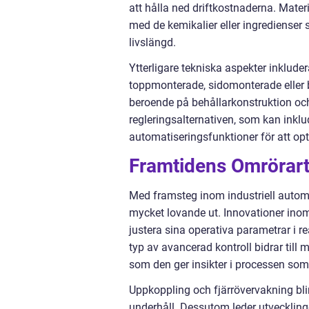
att hålla ned driftkostnaderna. Mate
med de kemikalier eller ingredienser
livslängd.
Ytterligare tekniska aspekter inklude
toppmonterade, sidomonterade eller 
beroende på behållarkonstruktion oc
regleringsalternativen, som kan inklu
automatiseringsfunktioner för att op
Framtidens Omrörart
Med framsteg inom industriell automa
mycket lovande ut. Innovationer inom
justera sina operativa parametrar i r
typ av avancerad kontroll bidrar till
som den ger insikter i processen som 
Uppkoppling och fjärrövervakning blir
underhåll. Dessutom leder utveckling