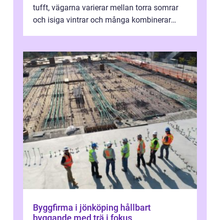
tufft, vägarna varierar mellan torra somrar
och isiga vintrar och många kombinerar
vardagskörning med långa resor...
Byggfirma i jönköping hållbart
byggande med trä i fokus