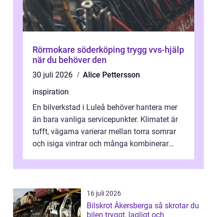
Rörmokare söderköping trygg vvs-hjälp
när du behöver den
30 juli 2026
Alice Pettersson
inspiration
En bilverkstad i Luleå behöver hantera mer
än bara vanliga servicepunkter. Klimatet är
tufft, vägarna varierar mellan torra somrar
och isiga vintrar och många kombinerar
vardagskörning med långa resor...
16 juli 2026
Bilskrot Åkersberga så skrotar du
bilen tryggt, lagligt och