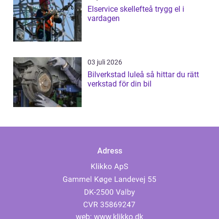
Elservice skellefteå trygg el i
vardagen
03 juli 2026
Bilverkstad luleå så hittar du rätt
verkstad för din bil
Adress
web:
www.klikko.dk