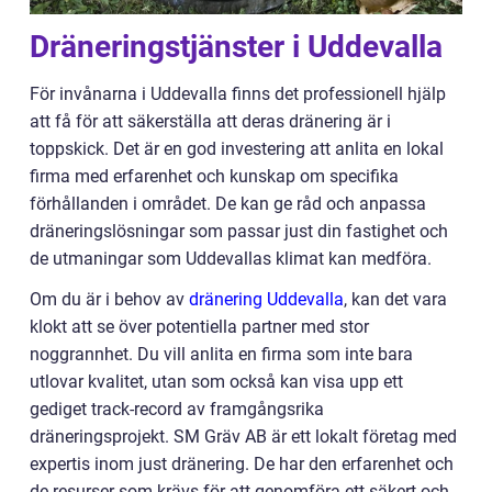
Dräneringstjänster i Uddevalla
För invånarna i Uddevalla finns det professionell hjälp
att få för att säkerställa att deras dränering är i
toppskick. Det är en god investering att anlita en lokal
firma med erfarenhet och kunskap om specifika
förhållanden i området. De kan ge råd och anpassa
dräneringslösningar som passar just din fastighet och
de utmaningar som Uddevallas klimat kan medföra.
Om du är i behov av
dränering Uddevalla
, kan det vara
klokt att se över potentiella partner med stor
noggrannhet. Du vill anlita en firma som inte bara
utlovar kvalitet, utan som också kan visa upp ett
gediget track-record av framgångsrika
dräneringsprojekt. SM Gräv AB är ett lokalt företag med
expertis inom just dränering. De har den erfarenhet och
de resurser som krävs för att genomföra ett säkert och