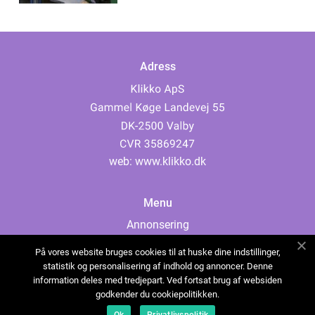
Adress
web:
www.klikko.dk
Menu
Annonsering
Om oss
På vores website bruges cookies til at huske dine indstillinger,
Cookies
statistik og personalisering af indhold og annoncer. Denne
information deles med tredjepart. Ved fortsat brug af websiden
Kontakta oss
godkender du cookiepolitikken.
Sitemap