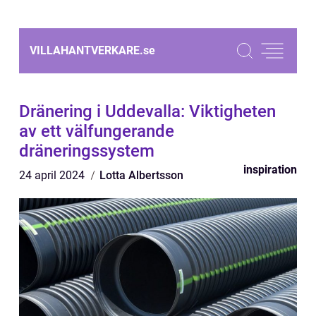
VILLAHANTVERKARE.
se
Dränering i Uddevalla: Viktigheten
av ett välfungerande
dräneringssystem
inspiration
24 april 2024
Lotta Albertsson