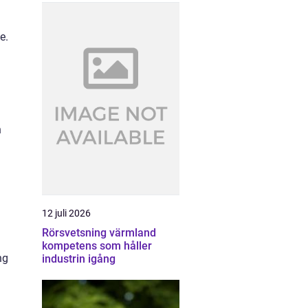
e.
n
12 juli 2026
Rörsvetsning värmland
m
kompetens som håller
ng
industrin igång