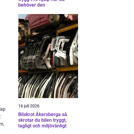
behöver den
16 juli 2026
kap
Bilskrot Åkersberga så
t
skrotar du bilen tryggt,
em,
lagligt och miljövänligt