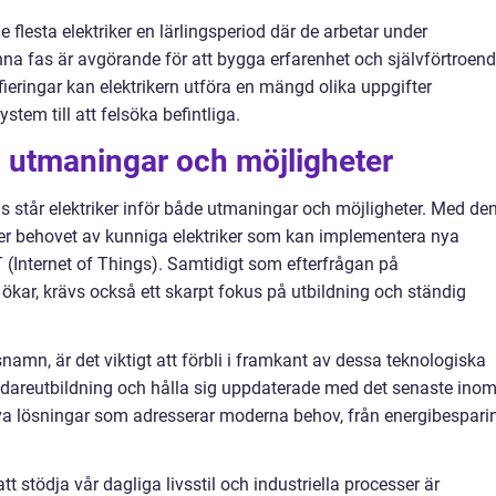
 flesta elektriker en lärlingsperiod där de arbetar under
nna fas är avgörande för att bygga erfarenhet och självförtroend
fieringar kan elektrikern utföra en mängd olika uppgifter
ystem till att felsöka befintliga.
a utmaningar och möjligheter
s står elektriker inför både utmaningar och möjligheter. Med de
r behovet av kunniga elektriker som kan implementera nya
(Internet of Things). Samtidigt som efterfrågan på
i ökar, krävs också ett skarpt fokus på utbildning och ständig
amn, är det viktigt att förbli i framkant av dessa teknologiska
vidareutbildning och hålla sig uppdaterade med det senaste ino
ativa lösningar som adresserar moderna behov, från energibespari
 att stödja vår dagliga livsstil och industriella processer är