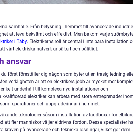
derna samhälle. Från belysning i hemmet till avancerade industrie
lighet att leva bekvämt och effektivt. Men bakom varje strömbryt
ktriker i Täby
. Elektrikerns roll är central i inte bara installation 
tt vårt elektriska nätverk är säkert och pålitligt.
ch ansvar
 du först föreställer dig någon som byter ut en trasig ledning ell
Men verkligheten är att en elektrikers jobb är mycket mer komple
enkelt underhåll till komplexa nya installationer och
 kvalificerad elektriker kan arbeta med stora entreprenader ino
 som reparationer och uppgraderingar i hemmet.
mväxande teknologier såsom installation av laddboxar för elbilar
ed att fler människor väljer eldrivna fordon. Dessa specialister h
a kraven på avancerade och tekniska lösningar, vilket gör dem