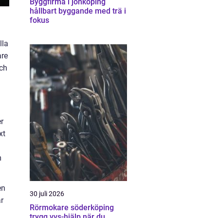
Byggfirma i jönköping
hållbart byggande med trä i
fokus
lla
are
och
er
xt
m
en
30 juli 2026
ar
Rörmokare söderköping
trygg vvs-hjälp när du