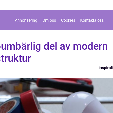
Annonsering
Om oss
Cookies
Kontakta oss
 oumbärlig del av modern
truktur
inspirat