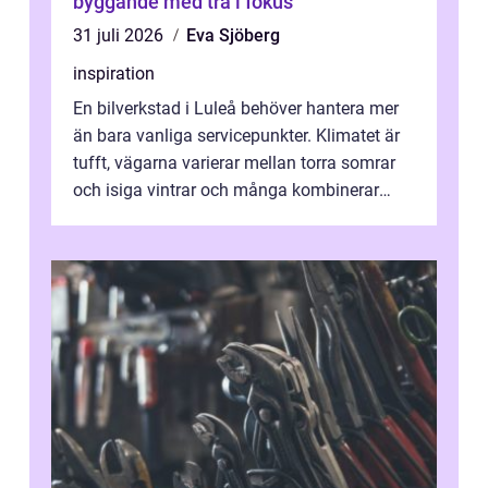
byggande med trä i fokus
31 juli 2026
Eva Sjöberg
inspiration
En bilverkstad i Luleå behöver hantera mer
än bara vanliga servicepunkter. Klimatet är
tufft, vägarna varierar mellan torra somrar
och isiga vintrar och många kombinerar
vardagskörning med långa resor...