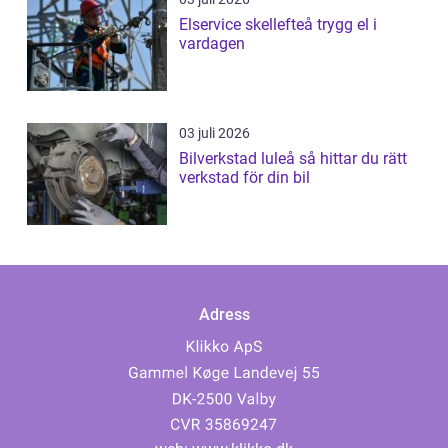
Elservice skellefteå trygg el i
vardagen
03 juli 2026
Bilverkstad luleå så hittar du rätt
verkstad för din bil
Adress