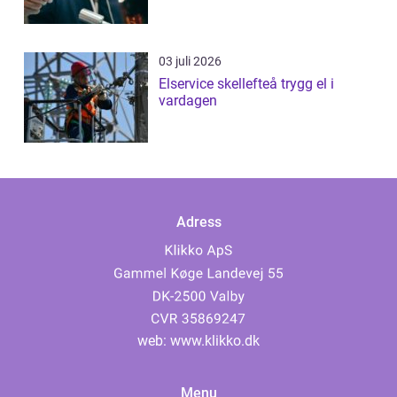
03 juli 2026
Elservice skellefteå trygg el i
vardagen
Adress
web:
www.klikko.dk
Menu