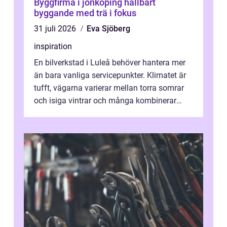
Byggfirma i jönköping hållbart
byggande med trä i fokus
31 juli 2026
Eva Sjöberg
inspiration
En bilverkstad i Luleå behöver hantera mer
än bara vanliga servicepunkter. Klimatet är
tufft, vägarna varierar mellan torra somrar
och isiga vintrar och många kombinerar
vardagskörning med långa resor...