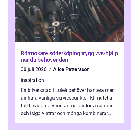
Rörmokare söderköping trygg vvs-hjälp
när du behöver den
30 juli 2026
Alice Pettersson
inspiration
En bilverkstad i Luleå behöver hantera mer
än bara vanliga servicepunkter. Klimatet är
tufft, vägarna varierar mellan torra somrar
och isiga vintrar och många kombinerar
vardagskörning med långa resor...