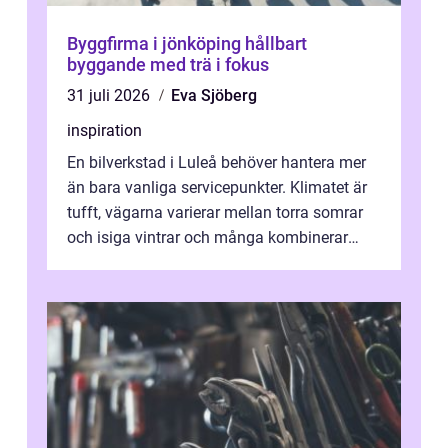
Byggfirma i jönköping hållbart
byggande med trä i fokus
31 juli 2026
Eva Sjöberg
inspiration
En bilverkstad i Luleå behöver hantera mer
än bara vanliga servicepunkter. Klimatet är
tufft, vägarna varierar mellan torra somrar
och isiga vintrar och många kombinerar
vardagskörning med långa resor...