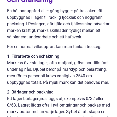
En hållbar uppfart eller gång bygger på tre saker: rätt
uppbyggnad i lager, tillräcklig tjocklek och noggrann
packning. I Roslagen, där tjäle och tjällossning påverkar
marken kraftigt, märks skillnaden tydligt mellan ett
välplanerat underarbete och ett hafsverk.
För en normal villauppfart kan man tänka i tre steg:
1. Förarbete och schaktning
Markens översta lager, ofta matjord, grävs bort tills fast
underlag nås. Djupet beror på marktyp och belastning,
men för en personbil krävs vanligtvis 2540 cm
uppbyggnad totalt. På mjuk mark kan det behövas mer.
2. Bärlager och packning
Ett lager bärlagergrus läggs ut, exempelvis 0/32 eller
0/63. Lagret läggs ofta i två omgångar och packas med
markvibrator mellan varje lager. Syftet är att skapa en