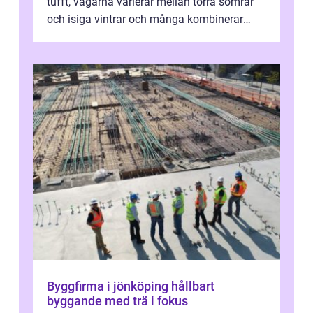
tufft, vägarna varierar mellan torra somrar
och isiga vintrar och många kombinerar
vardagskörning med långa resor...
Byggfirma i jönköping hållbart
byggande med trä i fokus