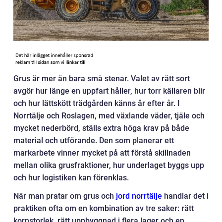
Grus är mer än bara små stenar. Valet av rätt sort
avgör hur länge en uppfart håller, hur torr källaren blir
och hur lättskött trädgården känns år efter år. I
Norrtälje och Roslagen, med växlande väder, tjäle och
mycket nederbörd, ställs extra höga krav på både
material och utförande. Den som planerar ett
markarbete vinner mycket på att förstå skillnaden
mellan olika grusfraktioner, hur underlaget byggs upp
och hur logistiken kan förenklas.
När man pratar om grus och
jord norrtälje
handlar det i
praktiken ofta om en kombination av tre saker: rätt
kornstorlek, rätt uppbyggnad i flera lager och en