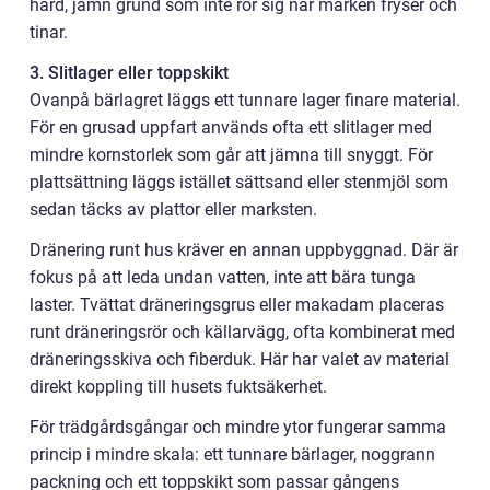
hård, jämn grund som inte rör sig när marken fryser och
tinar.
3. Slitlager eller toppskikt
Ovanpå bärlagret läggs ett tunnare lager finare material.
För en grusad uppfart används ofta ett slitlager med
mindre kornstorlek som går att jämna till snyggt. För
plattsättning läggs istället sättsand eller stenmjöl som
sedan täcks av plattor eller marksten.
Dränering runt hus kräver en annan uppbyggnad. Där är
fokus på att leda undan vatten, inte att bära tunga
laster. Tvättat dräneringsgrus eller makadam placeras
runt dräneringsrör och källarvägg, ofta kombinerat med
dräneringsskiva och fiberduk. Här har valet av material
direkt koppling till husets fuktsäkerhet.
För trädgårdsgångar och mindre ytor fungerar samma
princip i mindre skala: ett tunnare bärlager, noggrann
packning och ett toppskikt som passar gångens