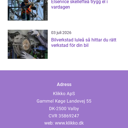
Elservice skellefteå trygg el i
vardagen
03 juli 2026
Bilverkstad luleå så hittar du rätt
verkstad för din bil
Adress
web:
www.klikko.dk