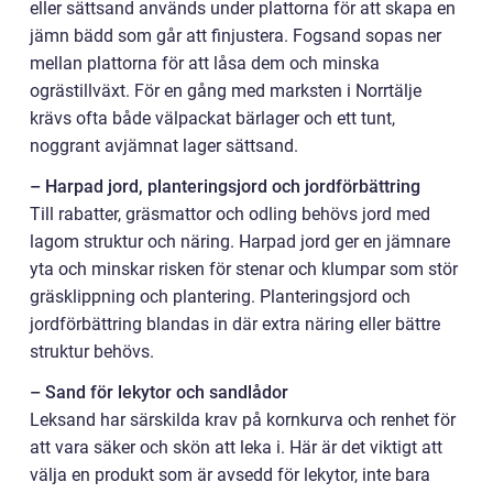
eller sättsand används under plattorna för att skapa en
jämn bädd som går att finjustera. Fogsand sopas ner
mellan plattorna för att låsa dem och minska
ogrästillväxt. För en gång med marksten i Norrtälje
krävs ofta både välpackat bärlager och ett tunt,
noggrant avjämnat lager sättsand.
– Harpad jord, planteringsjord och jordförbättring
Till rabatter, gräsmattor och odling behövs jord med
lagom struktur och näring. Harpad jord ger en jämnare
yta och minskar risken för stenar och klumpar som stör
gräsklippning och plantering. Planteringsjord och
jordförbättring blandas in där extra näring eller bättre
struktur behövs.
– Sand för lekytor och sandlådor
Leksand har särskilda krav på kornkurva och renhet för
att vara säker och skön att leka i. Här är det viktigt att
välja en produkt som är avsedd för lekytor, inte bara