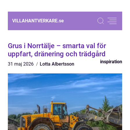
VILLAHANTVERKARE.
se
Grus i Norrtälje – smarta val för
uppfart, dränering och trädgård
inspiration
31 maj 2026
Lotta Albertsson