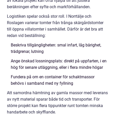
av lokala projekt kan ofta hjälpa till att justera
beräkningen efter syfte och markförhållanden.
Logistiken spelar också stor roll. I Norrtälje och
Roslagen varierar tomter från trånga skärgårdstomter
till öppna villatomter i samhället. Därför är det bra att
redan vid beställning:
Beskriva tillgängligheten: smal infart, låg bärighet,
trädgrenar, lutning
Ange önskad lossningsplats: direkt på uppfarten, i en
hög för senare utläggning, eller i flera mindre högar
Fundera på om en container för schaktmassor
behövs i samband med ny fyllning
Att samordna hämtning av gamla massor med leverans
av nytt material sparar både tid och transporter. För
större projekt kan flera tippunkter runt tomten minska
handarbete och skyfflande.