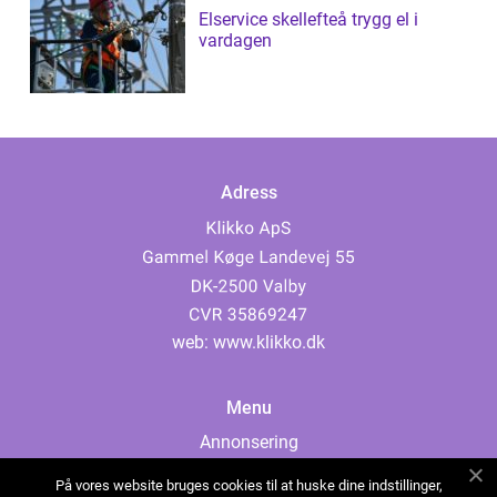
Elservice skellefteå trygg el i
vardagen
Adress
web:
www.klikko.dk
Menu
Annonsering
Om oss
På vores website bruges cookies til at huske dine indstillinger,