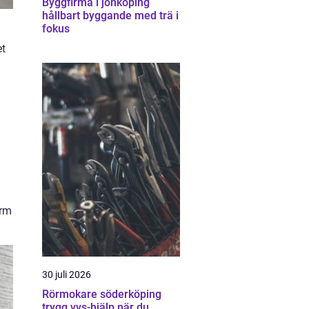
Byggfirma i jönköping
hållbart byggande med trä i
fokus
et
arm
30 juli 2026
Rörmokare söderköping
trygg vvs-hjälp när du