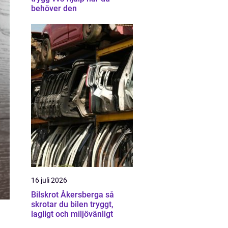
behöver den
16 juli 2026
Bilskrot Åkersberga så
skrotar du bilen tryggt,
lagligt och miljövänligt