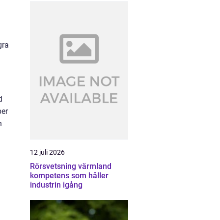
gra
d
per
n
12 juli 2026
Rörsvetsning värmland
kompetens som håller
industrin igång