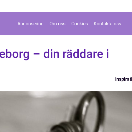
Annonsering
Om oss
Cookies
Kontakta oss
borg – din räddare i
inspirat