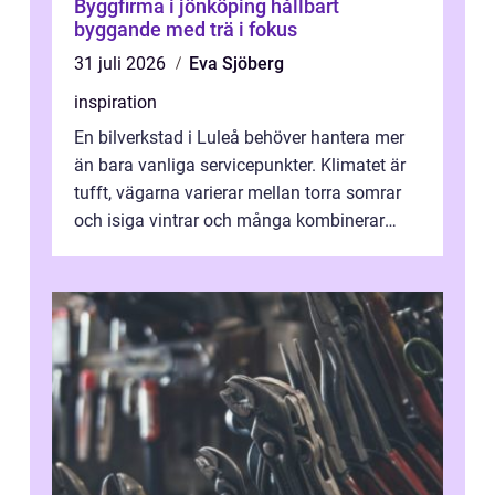
Byggfirma i jönköping hållbart
byggande med trä i fokus
31 juli 2026
Eva Sjöberg
inspiration
En bilverkstad i Luleå behöver hantera mer
än bara vanliga servicepunkter. Klimatet är
tufft, vägarna varierar mellan torra somrar
och isiga vintrar och många kombinerar
vardagskörning med långa resor...