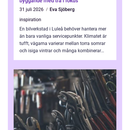
byggande med trä i fokus
31 juli 2026
Eva Sjöberg
inspiration
En bilverkstad i Luleå behöver hantera mer
än bara vanliga servicepunkter. Klimatet är
tufft, vägarna varierar mellan torra somrar
och isiga vintrar och många kombinerar
vardagskörning med långa resor...