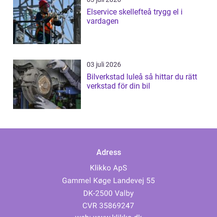
Elservice skellefteå trygg el i
vardagen
03 juli 2026
Bilverkstad luleå så hittar du rätt
verkstad för din bil
Adress