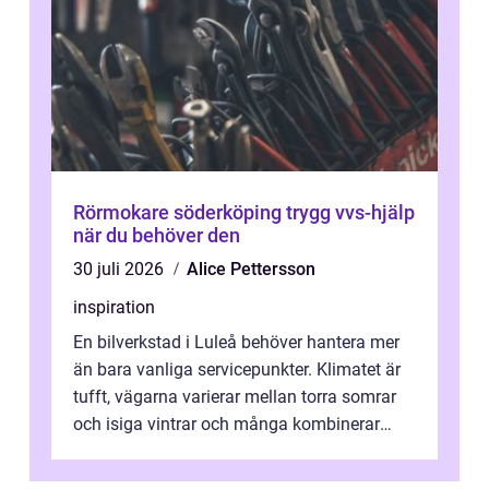
Rörmokare söderköping trygg vvs-hjälp
när du behöver den
30 juli 2026
Alice Pettersson
inspiration
En bilverkstad i Luleå behöver hantera mer
än bara vanliga servicepunkter. Klimatet är
tufft, vägarna varierar mellan torra somrar
och isiga vintrar och många kombinerar
vardagskörning med långa resor...