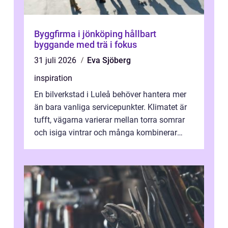
Byggfirma i jönköping hållbart
byggande med trä i fokus
31 juli 2026
Eva Sjöberg
inspiration
En bilverkstad i Luleå behöver hantera mer
än bara vanliga servicepunkter. Klimatet är
tufft, vägarna varierar mellan torra somrar
och isiga vintrar och många kombinerar
vardagskörning med långa resor...