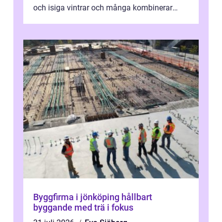
och isiga vintrar och många kombinerar
vardagskörning med långa resor...
Byggfirma i jönköping hållbart
byggande med trä i fokus