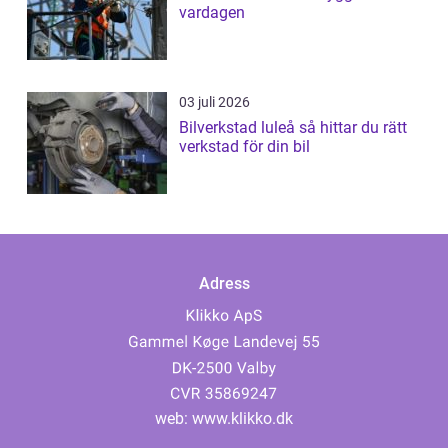
vardagen
03 juli 2026
Bilverkstad luleå så hittar du rätt
verkstad för din bil
Adress
web:
www.klikko.dk