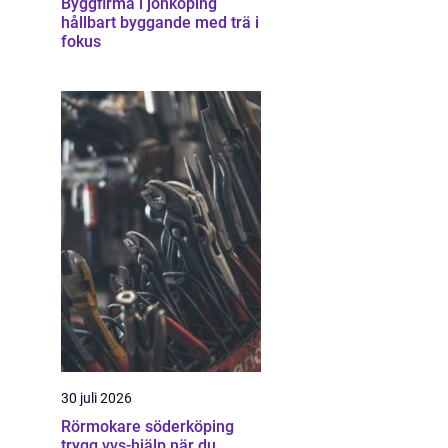
Byggfirma i jönköping
hållbart byggande med trä i
fokus
30 juli 2026
Rörmokare söderköping
trygg vvs-hjälp när du