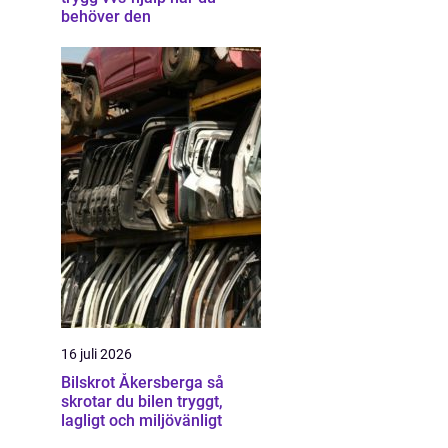
behöver den
16 juli 2026
Bilskrot Åkersberga så
skrotar du bilen tryggt,
lagligt och miljövänligt