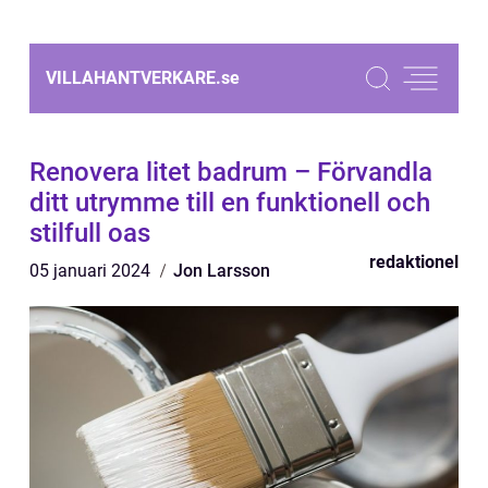
VILLAHANTVERKARE.
se
Renovera litet badrum – Förvandla
ditt utrymme till en funktionell och
stilfull oas
redaktionel
05 januari 2024
Jon Larsson