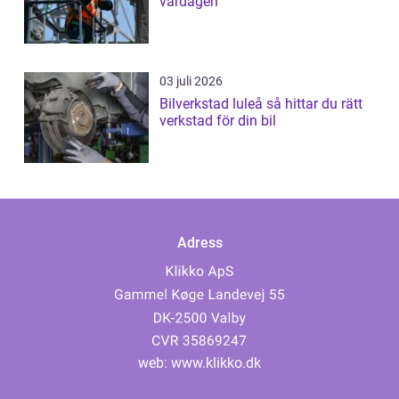
vardagen
03 juli 2026
Bilverkstad luleå så hittar du rätt
verkstad för din bil
Adress
web:
www.klikko.dk