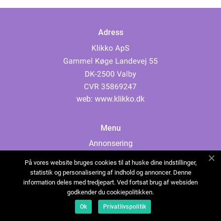
Adress
web:
www.klikko.dk
Menu
Annonsering
Om oss
På vores website bruges cookies til at huske dine indstillinger,
Cookies
statistik og personalisering af indhold og annoncer. Denne
information deles med tredjepart. Ved fortsat brug af websiden
Kontakta oss
godkender du cookiepolitikken.
Sitemap
Ok
Privatlivspolitik