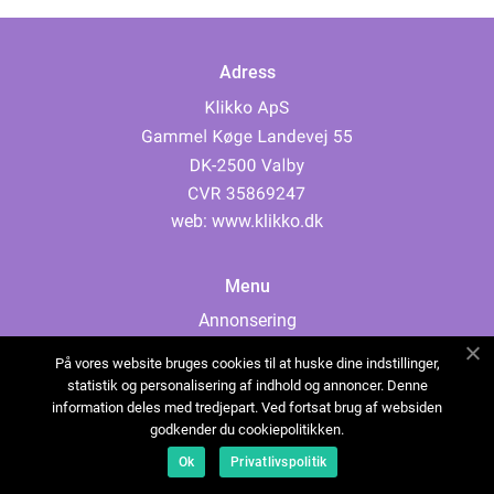
Adress
web:
www.klikko.dk
Menu
Annonsering
Om oss
På vores website bruges cookies til at huske dine indstillinger,
Cookies
statistik og personalisering af indhold og annoncer. Denne
information deles med tredjepart. Ved fortsat brug af websiden
Kontakta oss
godkender du cookiepolitikken.
Sitemap
Ok
Privatlivspolitik