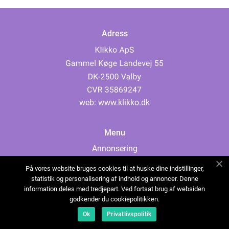
Adress
web:
www.klikko.dk
Menu
Annonsering
Om oss
På vores website bruges cookies til at huske dine indstillinger,
Cookies
statistik og personalisering af indhold og annoncer. Denne
information deles med tredjepart. Ved fortsat brug af websiden
Kontakta oss
godkender du cookiepolitikken.
Sitemap
Ok
Privatlivspolitik