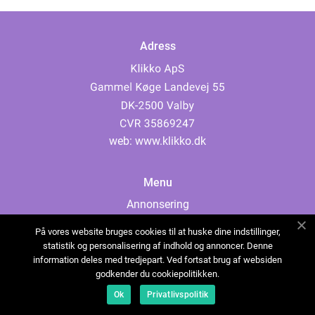
Adress
web:
www.klikko.dk
Menu
Annonsering
Om oss
På vores website bruges cookies til at huske dine indstillinger,
Cookies
statistik og personalisering af indhold og annoncer. Denne
information deles med tredjepart. Ved fortsat brug af websiden
Kontakta oss
godkender du cookiepolitikken.
Sitemap
Ok
Privatlivspolitik