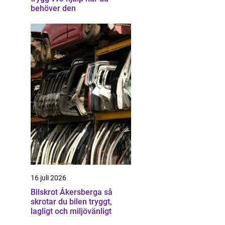
behöver den
16 juli 2026
Bilskrot Åkersberga så
skrotar du bilen tryggt,
lagligt och miljövänligt