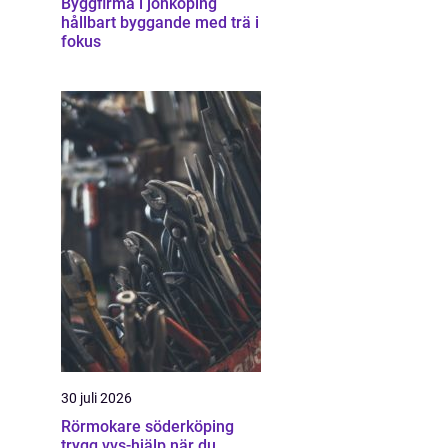
Byggfirma i jönköping
hållbart byggande med trä i
fokus
30 juli 2026
Rörmokare söderköping
trygg vvs-hjälp när du