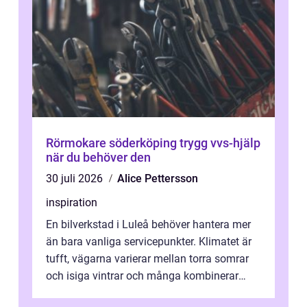
Rörmokare söderköping trygg vvs-hjälp
när du behöver den
30 juli 2026
Alice Pettersson
inspiration
En bilverkstad i Luleå behöver hantera mer
än bara vanliga servicepunkter. Klimatet är
tufft, vägarna varierar mellan torra somrar
och isiga vintrar och många kombinerar
vardagskörning med långa resor...