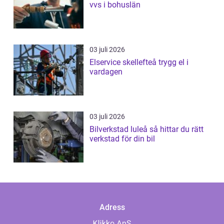
vvs i bohuslän
03 juli 2026
Elservice skellefteå trygg el i
vardagen
03 juli 2026
Bilverkstad luleå så hittar du rätt
verkstad för din bil
Adress