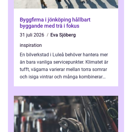
Byggfirma i jönköping hållbart
byggande med trä i fokus
31 juli 2026
Eva Sjöberg
inspiration
En bilverkstad i Luleå behöver hantera mer
än bara vanliga servicepunkter. Klimatet är
tufft, vägarna varierar mellan torra somrar
och isiga vintrar och många kombinerar
vardagskörning med långa resor...