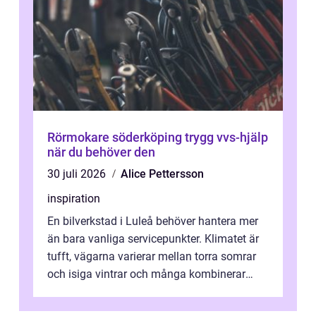
Rörmokare söderköping trygg vvs-hjälp
när du behöver den
30 juli 2026
Alice Pettersson
inspiration
En bilverkstad i Luleå behöver hantera mer
än bara vanliga servicepunkter. Klimatet är
tufft, vägarna varierar mellan torra somrar
och isiga vintrar och många kombinerar
vardagskörning med långa resor...