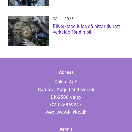
03 juli 2026
Bilverkstad luleå så hittar du rätt
verkstad för din bil
Adress
web:
www.klikko.dk
Menu