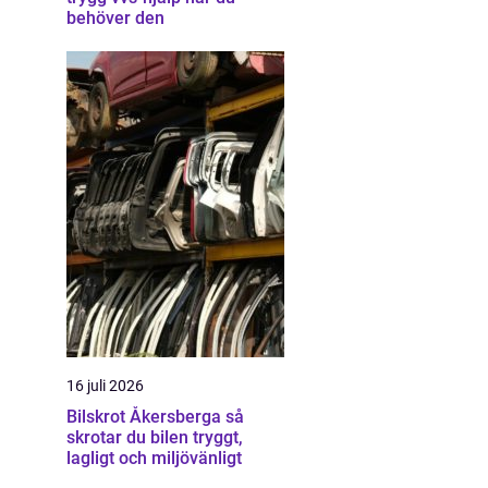
behöver den
16 juli 2026
Bilskrot Åkersberga så
skrotar du bilen tryggt,
lagligt och miljövänligt