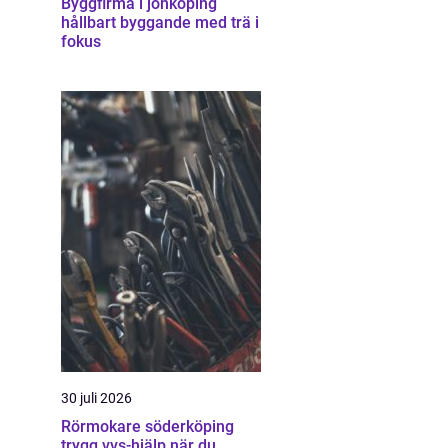
Byggfirma i jönköping
hållbart byggande med trä i
fokus
30 juli 2026
Rörmokare söderköping
trygg vvs-hjälp när du