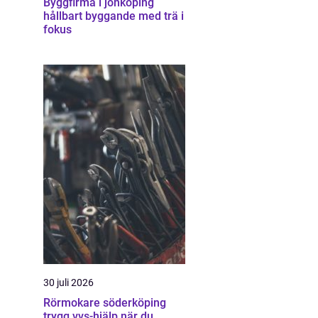
Byggfirma i jönköping
hållbart byggande med trä i
fokus
30 juli 2026
Rörmokare söderköping
trygg vvs-hjälp när du