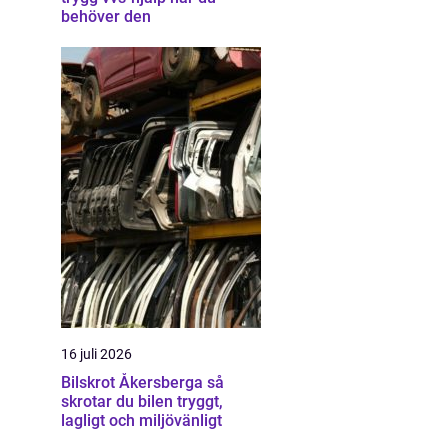
behöver den
16 juli 2026
Bilskrot Åkersberga så
skrotar du bilen tryggt,
lagligt och miljövänligt