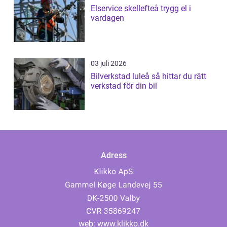
Elservice skellefteå trygg el i
vardagen
03 juli 2026
Bilverkstad luleå så hittar du rätt
verkstad för din bil
Adress
web:
www.klikko.dk