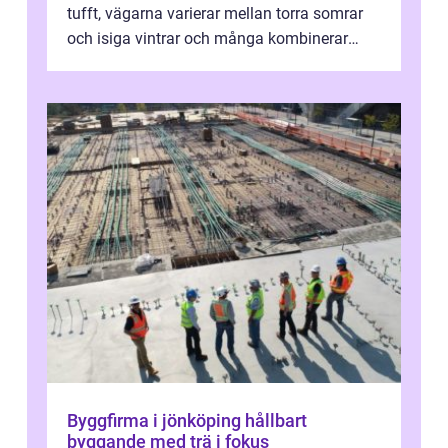
tufft, vägarna varierar mellan torra somrar
och isiga vintrar och många kombinerar
vardagskörning med långa resor...
Byggfirma i jönköping hållbart
byggande med trä i fokus