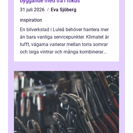
byggande med trä i fokus
31 juli 2026
Eva Sjöberg
inspiration
En bilverkstad i Luleå behöver hantera mer
än bara vanliga servicepunkter. Klimatet är
tufft, vägarna varierar mellan torra somrar
och isiga vintrar och många kombinerar
vardagskörning med långa resor...