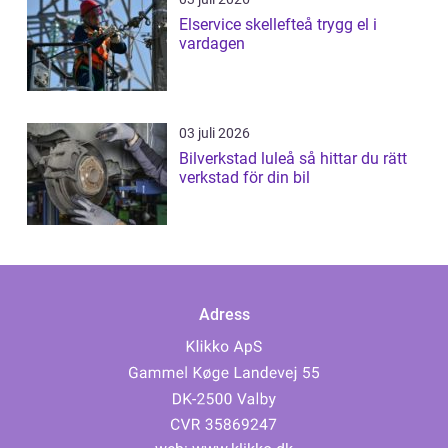
Elservice skellefteå trygg el i
vardagen
03 juli 2026
Bilverkstad luleå så hittar du rätt
verkstad för din bil
Adress