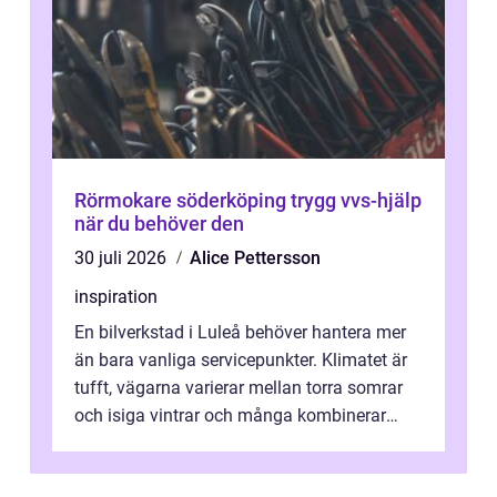
Rörmokare söderköping trygg vvs-hjälp
när du behöver den
30 juli 2026
Alice Pettersson
inspiration
En bilverkstad i Luleå behöver hantera mer
än bara vanliga servicepunkter. Klimatet är
tufft, vägarna varierar mellan torra somrar
och isiga vintrar och många kombinerar
vardagskörning med långa resor...