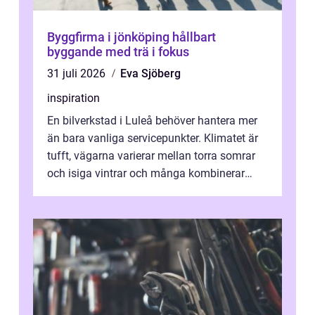
Byggfirma i jönköping hållbart
byggande med trä i fokus
31 juli 2026
Eva Sjöberg
inspiration
En bilverkstad i Luleå behöver hantera mer
än bara vanliga servicepunkter. Klimatet är
tufft, vägarna varierar mellan torra somrar
och isiga vintrar och många kombinerar
vardagskörning med långa resor...