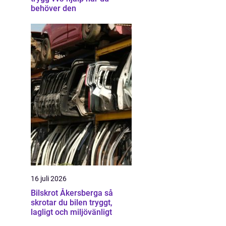
behöver den
16 juli 2026
Bilskrot Åkersberga så
skrotar du bilen tryggt,
lagligt och miljövänligt