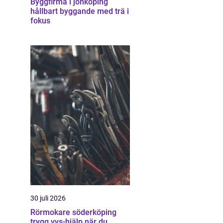
Byggfirma i jönköping
hållbart byggande med trä i
fokus
30 juli 2026
Rörmokare söderköping
trygg vvs-hjälp när du