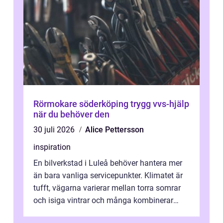
Rörmokare söderköping trygg vvs-hjälp
när du behöver den
30 juli 2026
Alice Pettersson
inspiration
En bilverkstad i Luleå behöver hantera mer
än bara vanliga servicepunkter. Klimatet är
tufft, vägarna varierar mellan torra somrar
och isiga vintrar och många kombinerar
vardagskörning med långa resor...