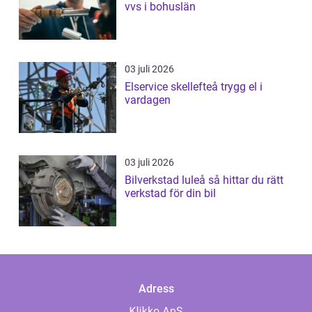
vvs i bohuslän
03 juli 2026
Elservice skellefteå trygg el i
vardagen
03 juli 2026
Bilverkstad luleå så hittar du rätt
verkstad för din bil
Adress