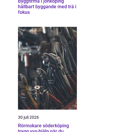
Byggfirma i jönköping
hållbart byggande med trä i
fokus
30 juli 2026
Rörmokare söderköping
trygg vvs-hjälp när du