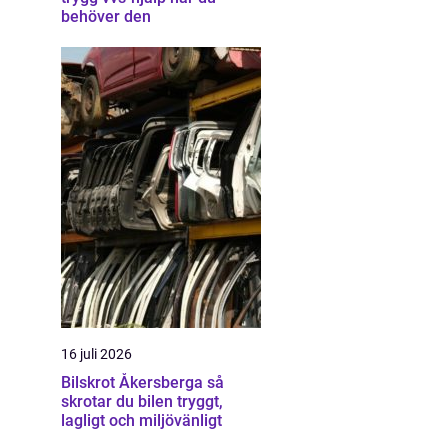
behöver den
16 juli 2026
Bilskrot Åkersberga så
skrotar du bilen tryggt,
lagligt och miljövänligt