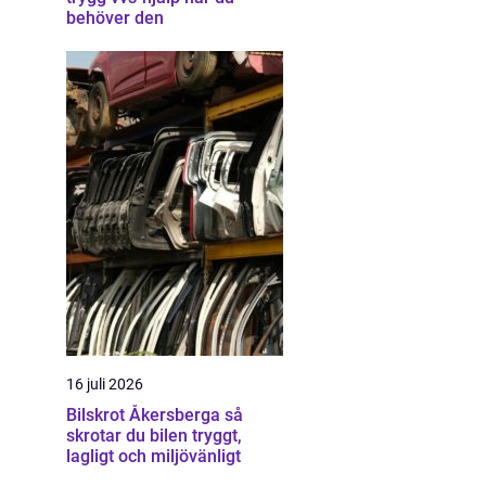
behöver den
16 juli 2026
Bilskrot Åkersberga så
skrotar du bilen tryggt,
lagligt och miljövänligt