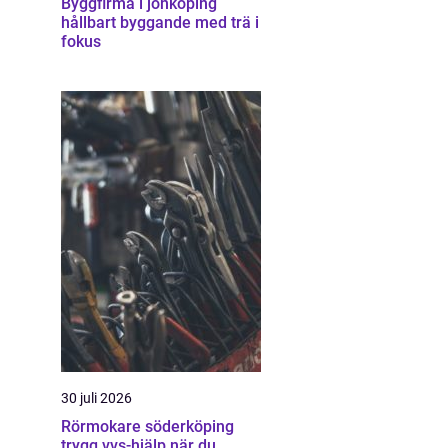
Byggfirma i jönköping
hållbart byggande med trä i
fokus
30 juli 2026
Rörmokare söderköping
trygg vvs-hjälp när du