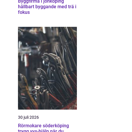
Byggfirma i jönköping
hållbart byggande med trä i
fokus
30 juli 2026
Rörmokare söderköping
trygg vvs-hjälp när du