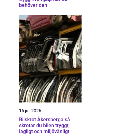
behöver den
16 juli 2026
Bilskrot Åkersberga så
skrotar du bilen tryggt,
lagligt och miljövänligt