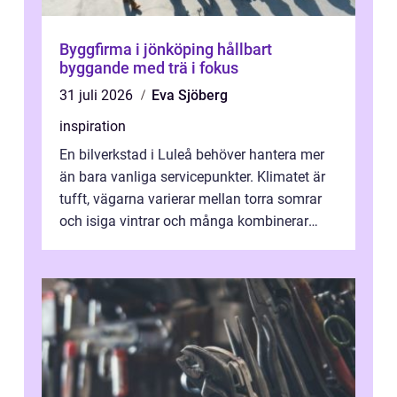
Byggfirma i jönköping hållbart
byggande med trä i fokus
31 juli 2026
Eva Sjöberg
inspiration
En bilverkstad i Luleå behöver hantera mer
än bara vanliga servicepunkter. Klimatet är
tufft, vägarna varierar mellan torra somrar
och isiga vintrar och många kombinerar
vardagskörning med långa resor...