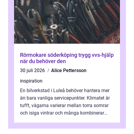
Rörmokare söderköping trygg vvs-hjälp
när du behöver den
30 juli 2026
Alice Pettersson
inspiration
En bilverkstad i Luleå behöver hantera mer
än bara vanliga servicepunkter. Klimatet är
tufft, vägarna varierar mellan torra somrar
och isiga vintrar och många kombinerar
vardagskörning med långa resor...