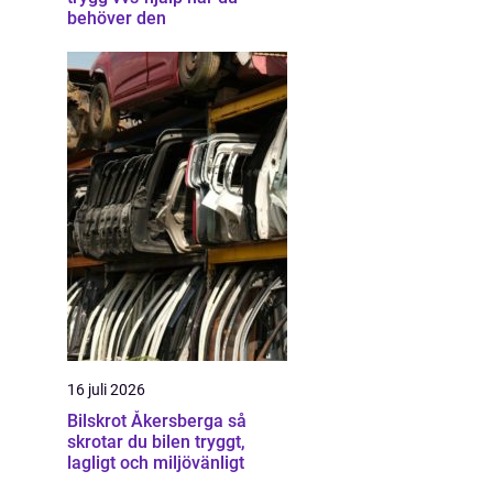
behöver den
16 juli 2026
Bilskrot Åkersberga så
skrotar du bilen tryggt,
lagligt och miljövänligt