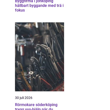
Byggfirma i jönköping
hållbart byggande med trä i
fokus
30 juli 2026
Rörmokare söderköping
trygg vvs-hjälp när du