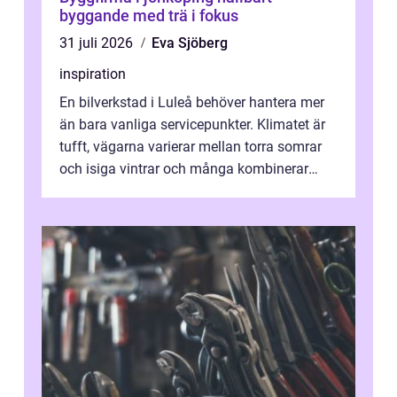
byggande med trä i fokus
31 juli 2026
Eva Sjöberg
inspiration
En bilverkstad i Luleå behöver hantera mer
än bara vanliga servicepunkter. Klimatet är
tufft, vägarna varierar mellan torra somrar
och isiga vintrar och många kombinerar
vardagskörning med långa resor...