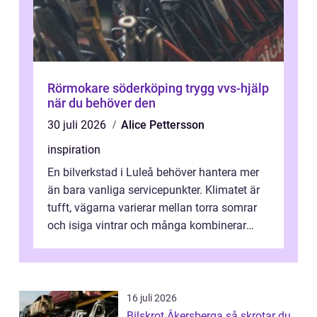
Rörmokare söderköping trygg vvs-hjälp
när du behöver den
30 juli 2026
Alice Pettersson
inspiration
En bilverkstad i Luleå behöver hantera mer
än bara vanliga servicepunkter. Klimatet är
tufft, vägarna varierar mellan torra somrar
och isiga vintrar och många kombinerar
vardagskörning med långa resor...
16 juli 2026
Bilskrot Åkersberga så skrotar du