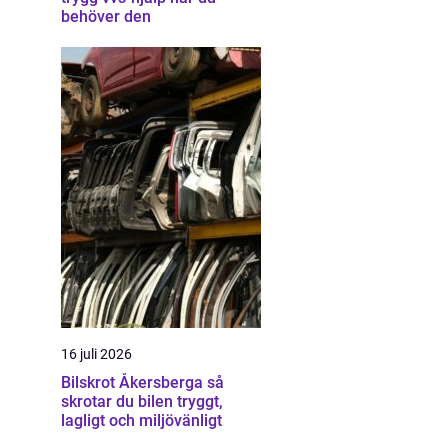
behöver den
16 juli 2026
Bilskrot Åkersberga så
skrotar du bilen tryggt,
lagligt och miljövänligt