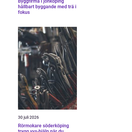
Byggfirma i jönköping
hållbart byggande med trä i
fokus
30 juli 2026
Rörmokare söderköping
trygg vvs-hjälp när du