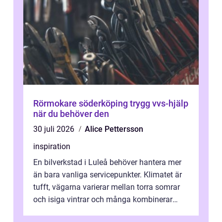
Rörmokare söderköping trygg vvs-hjälp
när du behöver den
30 juli 2026
Alice Pettersson
inspiration
En bilverkstad i Luleå behöver hantera mer
än bara vanliga servicepunkter. Klimatet är
tufft, vägarna varierar mellan torra somrar
och isiga vintrar och många kombinerar
vardagskörning med långa resor...