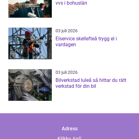
vvs i bohuslän
03 juli 2026
Elservice skellefteå trygg el i
vardagen
03 juli 2026
Bilverkstad luleå så hittar du rätt
verkstad för din bil
Adress