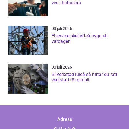
vvs i bohuslän
03 juli 2026
Elservice skellefteå trygg el i
vardagen
03 juli 2026
Bilverkstad luleå så hittar du rätt
verkstad för din bil
Adress