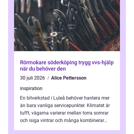
Rörmokare söderköping trygg vvs-hjälp
när du behöver den
30 juli 2026
Alice Pettersson
inspiration
En bilverkstad i Luleå behöver hantera mer
än bara vanliga servicepunkter. Klimatet är
tufft, vägarna varierar mellan torra somrar
och isiga vintrar och många kombinerar
vardagskörning med långa resor...